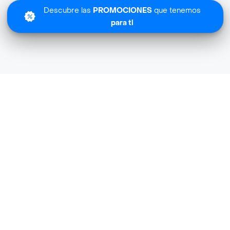
Descubre las
PROMOCIONES
que tenemos
para ti
Lo sentimos
Con Tuti no tiene cobertura en tu zona.
Descubre
otras tiendas similares
cerca de ti.
Descubrir tiendas