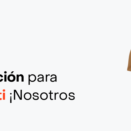
ción
para
ti
¡Nosotros