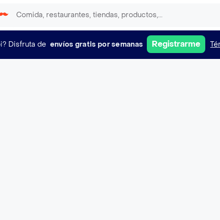
Registrarme
i?
Disfruta de
envíos gratis por semanas
Té