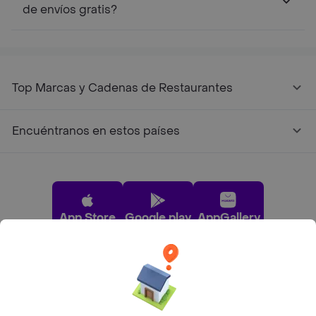
de envíos gratis?
Top Marcas y Cadenas de Restaurantes
Encuéntranos en estos países
App Store
Google play
AppGallery
Pide tu comida favorita cerca de ti