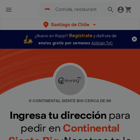
Santiago de Chile
Regístrate
¿Nuevo en Rappi?
y disfruta de
envíos gratis por semanas
Aplican TyC
0 CONTINENTAL SIENTE BIG CERCA DE MI
Ingresa tu dirección
para
pedir en
Continental