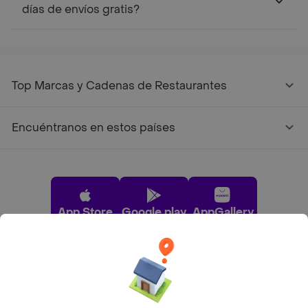
días de envíos gratis?
Top Marcas y Cadenas de Restaurantes
Encuéntranos en estos países
App Store
Google play
AppGallery
Pide tu comida favorita cerca de ti