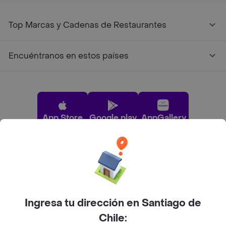
Top Marcas y Cadenas de Restaurantes
Encuéntranos en estos países
App Store
Google play
AppGallery
Pide tu comida favorita cerca de ti
Categorías
Ingresa tu dirección en Santiago de
Chile: