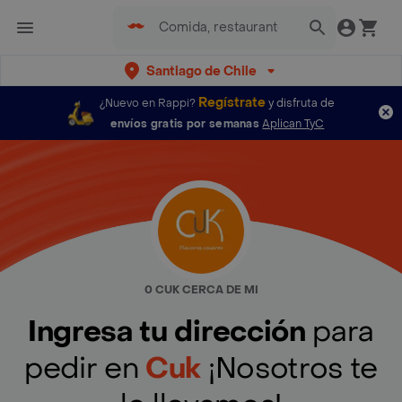
Santiago de Chile
Regístrate
¿Nuevo en Rappi?
y disfruta de
envíos gratis por semanas
Aplican TyC
0 CUK CERCA DE MI
Ingresa tu dirección
para
pedir en
Cuk
¡Nosotros te