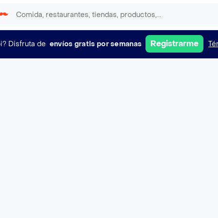
Registrarme
i?
Disfruta de
envíos gratis por semanas
Té