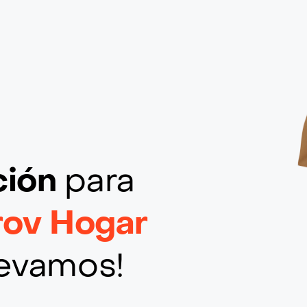
ción
para
rov Hogar
llevamos!