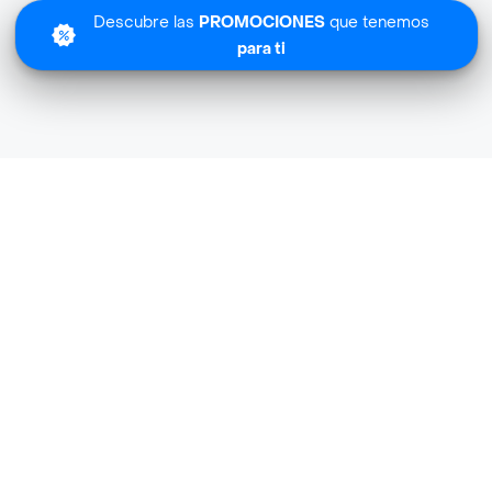
Descubre las
PROMOCIONES
que tenemos
para ti
Lo sentimos
Deterprov Hogar no tiene cobertura en tu zona.
Descubre
otras tiendas similares
cerca de ti.
Descubrir tiendas