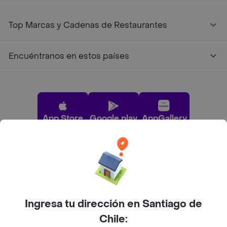
Top Marcas y Cadenas de Restaurantes
Encuéntranos en estos países
App Store
Google play
AppGallery
Pide tu comida favorita cerca de ti
Categorías
Ingresa tu dirección en Santiago de
Chile: