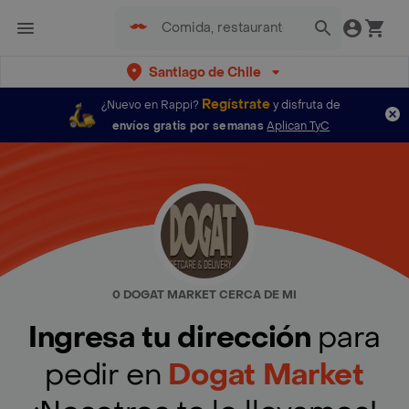
Santiago de Chile
Regístrate
¿Nuevo en Rappi?
y disfruta de
envíos gratis por semanas
Aplican TyC
0 DOGAT MARKET CERCA DE MI
Ingresa tu dirección
para
pedir en
Dogat Market