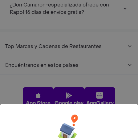
¿Don Camaron-especializada ofrece con
Rappi 15 días de envíos gratis?
Top Marcas y Cadenas de Restaurantes
Encuéntranos en estos países
App Store
Google play
AppGallery
Pide tu comida favorita cerca de ti