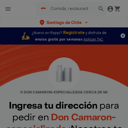
Santiago de Chile
Regístrate
¿Nuevo en Rappi?
y disfruta de
envíos gratis por semanas
Aplican TyC
0 DON CAMARON-ESPECIALIZADA CERCA DE MI
Ingresa tu dirección
para
pedir en
Don Camaron-