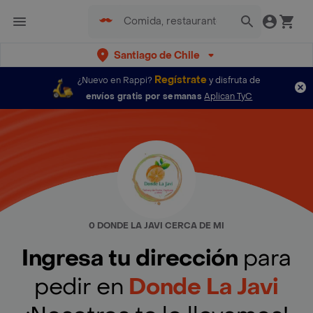
Santiago de Chile
Regístrate
¿Nuevo en Rappi?
y disfruta de
envíos gratis por semanas
Aplican TyC
0 DONDE LA JAVI CERCA DE MI
Ingresa tu dirección
para
pedir en
Donde La Javi