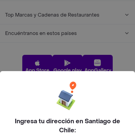
Top Marcas y Cadenas de Restaurantes
Encuéntranos en estos países
App Store
Google play
AppGallery
Pide tu comida favorita cerca de ti
Categorías
Ingresa tu dirección en Santiago de
Chile: