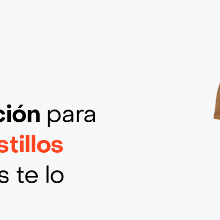
ción
para
tillos
 te lo