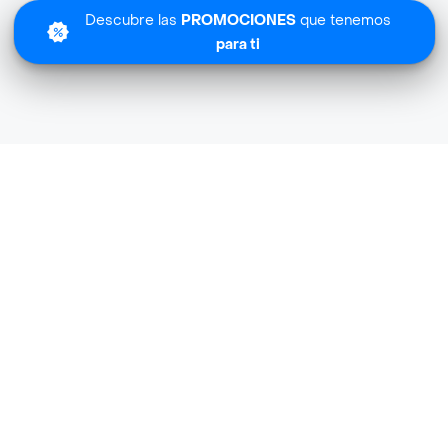
Descubre las
PROMOCIONES
que tenemos
para ti
Lo sentimos
Dos Castillos Market no tiene cobertura en tu zona.
Descubre
otras tiendas similares
cerca de ti.
Descubrir tiendas