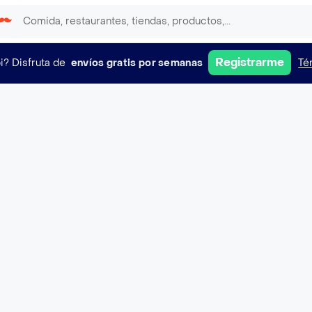
Registrarme
i?
Disfruta de
envíos gratis por semanas
Té