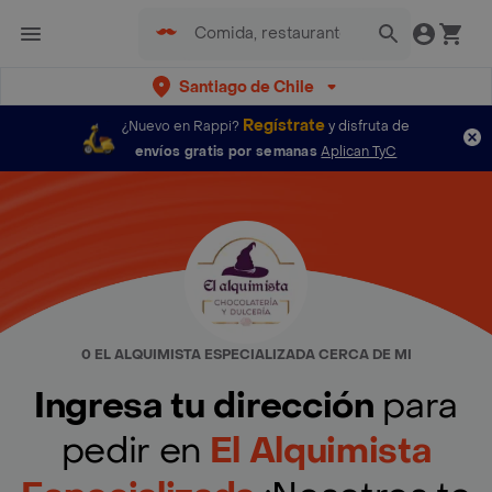
Santiago de Chile
Regístrate
¿Nuevo en Rappi?
y disfruta de
envíos gratis por semanas
Aplican TyC
0 EL ALQUIMISTA ESPECIALIZADA CERCA DE MI
Ingresa tu dirección
para
pedir en
El Alquimista