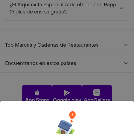
¿El Alquimista Especializada ofrece con Rappi
15 días de envíos gratis?
Top Marcas y Cadenas de Restaurantes
Encuéntranos en estos países
App Store
Google play
AppGallery
Pide tu comida favorita cerca de ti