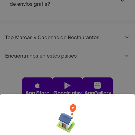
de envíos gratis?
Top Marcas y Cadenas de Restaurantes
Encuéntranos en estos países
App Store
Google play
AppGallery
Pide tu comida favorita cerca de ti