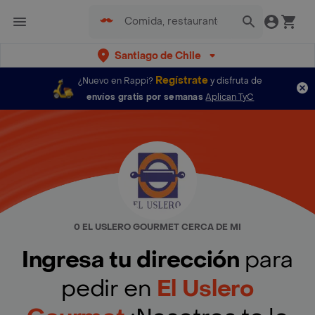
Santiago de Chile
Regístrate
¿Nuevo en Rappi?
y disfruta de
envíos gratis por semanas
Aplican TyC
0 EL USLERO GOURMET CERCA DE MI
Ingresa tu dirección
para
pedir en
El Uslero