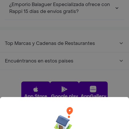
¿Emporio Balaguer Especializada ofrece con
Rappi 15 días de envíos gratis?
Top Marcas y Cadenas de Restaurantes
Encuéntranos en estos países
App Store
Google play
AppGallery
Pide tu comida favorita cerca de ti