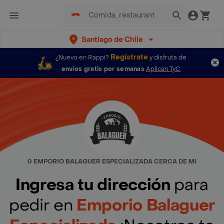
Santiago de Chile
Regístrate
¿Nuevo en Rappi?
y disfruta de
envíos gratis por semanas
Aplican TyC
0 EMPORIO BALAGUER ESPECIALIZADA CERCA DE MI
Ingresa tu dirección
para
pedir en
Emporio Balaguer