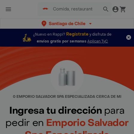
Santiago de Chile
Regístrate
¿Nuevo en Rappi?
y disfruta de
envíos gratis por semanas
Aplican TyC
0 EMPORIO SALVADOR SPA ESPECIALIZADA CERCA DE MI
Ingresa tu dirección
para
pedir en
Emporio Salvador