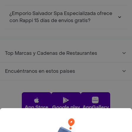
¿Emporio Salvador Spa Especializada ofrece
con Rappi 15 días de envíos gratis?
Top Marcas y Cadenas de Restaurantes
Encuéntranos en estos países
App Store
Google play
AppGallery