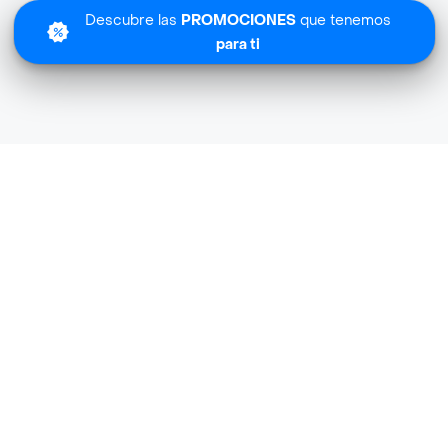
Descubre las
PROMOCIONES
que tenemos
para ti
Lo sentimos
Fiorentini no tiene cobertura en tu zona.
Descubre
otras tiendas similares
cerca de ti.
Descubrir tiendas