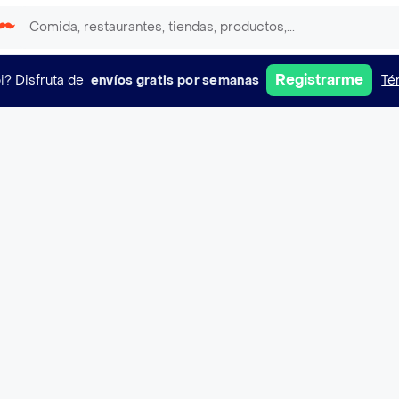
Registrarme
i?
Disfruta de
envíos gratis por semanas
Té