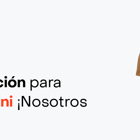
ción
para
ini
¡Nosotros