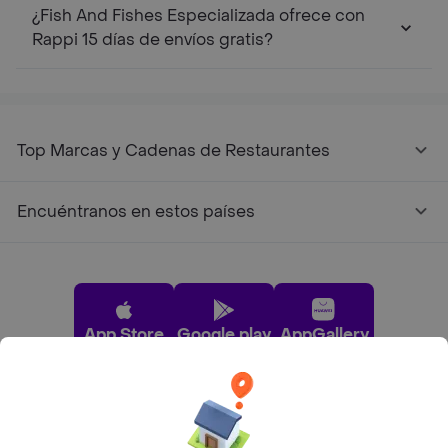
¿Fish And Fishes Especializada ofrece con
Rappi 15 días de envíos gratis?
Top Marcas y Cadenas de Restaurantes
Encuéntranos en estos países
App Store
Google play
AppGallery
Pide tu comida favorita cerca de ti