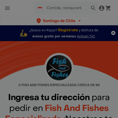
Santiago de Chile
Regístrate
¿Nuevo en Rappi?
y disfruta de
envíos gratis por semanas
Aplican TyC
0 FISH AND FISHES ESPECIALIZADA CERCA DE MI
Ingresa tu dirección
para
pedir en
Fish And Fishes