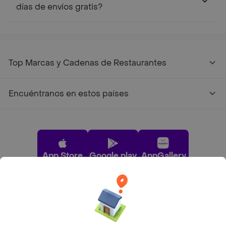
días de envíos gratis?
Top Marcas y Cadenas de Restaurantes
Encuéntranos en estos países
App Store
Google play
AppGallery
Pide tu comida favorita cerca de ti