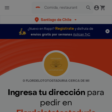
Santiago de Chile
Regístrate
¿Nuevo en Rappi?
y disfruta de
envíos gratis por semanas
Aplican TyC
0 FLORDELOTOTOSTADURIA CERCA DE MI
Ingresa tu dirección
para
pedir en