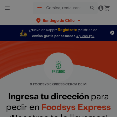
Santiago de Chile
Regístrate
¿Nuevo en Rappi?
y disfruta de
envíos gratis por semanas
Aplican TyC
0 FOODSYS EXPRESS CERCA DE MI
Ingresa tu dirección
para
pedir en
Foodsys Express