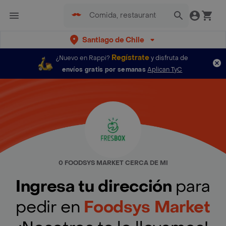
Santiago de Chile
Regístrate
¿Nuevo en Rappi?
y disfruta de
envíos gratis por semanas
Aplican TyC
0 FOODSYS MARKET CERCA DE MI
Ingresa tu dirección
para
pedir en
Foodsys Market