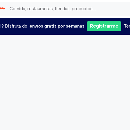
Registrarme
i?
Disfruta de
envíos gratis por semanas
Té