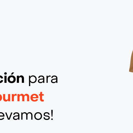
ción
para
ourmet
llevamos!