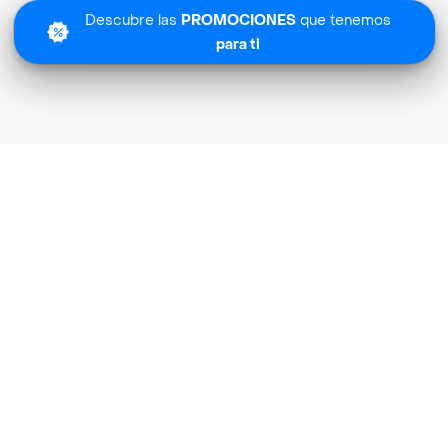
Descubre las
PROMOCIONES
que tenemos
para ti
Lo sentimos
Fork Gourmet no tiene cobertura en tu zona.
Descubre
otras tiendas similares
cerca de ti.
Descubrir tiendas