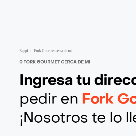
Rappi
Fork Gourmet cerca de mi
0 FORK GOURMET CERCA DE MI
Ingresa tu direc
pedir en
Fork G
¡Nosotros te lo 