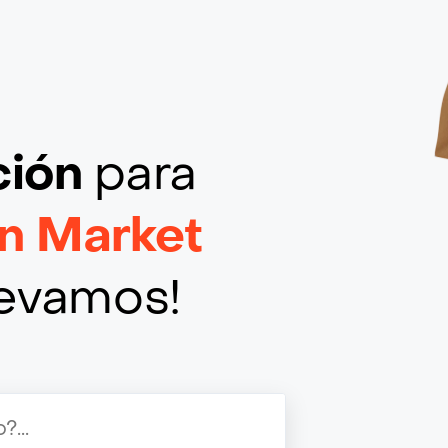
ción
para
n Market
llevamos!