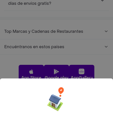
días de envíos gratis?
Top Marcas y Cadenas de Restaurantes
Encuéntranos en estos países
App Store
Google play
AppGallery
Pide tu comida favorita cerca de ti