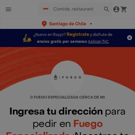
Santiago de Chile
Regístrate
¿Nuevo en Rappi?
y disfruta de
envíos gratis por semanas
Aplican TyC
0 FUEGO ESPECIALIZADA CERCA DE MI
Ingresa tu dirección
para
pedir en
Fuego