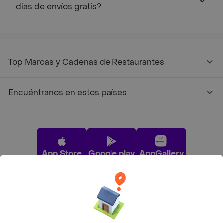
días de envíos gratis?
Top Marcas y Cadenas de Restaurantes
Encuéntranos en estos países
App Store
Google play
AppGallery
Pide tu comida favorita cerca de ti