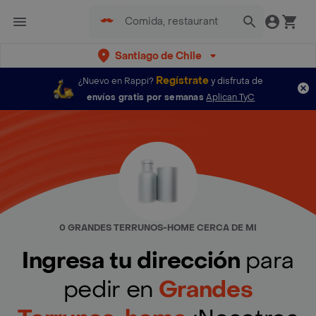
Santiago de Chile
Regístrate
¿Nuevo en Rappi?
y disfruta de
envíos gratis por semanas
Aplican TyC
0 GRANDES TERRUNOS-HOME CERCA DE MI
Ingresa tu dirección
para
pedir en
Grandes