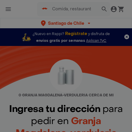
Santiago de Chile
Regístrate
¿Nuevo en Rappi?
y disfruta de
envíos gratis por semanas
Aplican TyC
0 GRANJA MAGDALENA-VERDULERIA CERCA DE MI
Ingresa tu dirección
para
pedir en
Granja