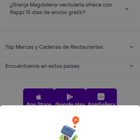
¿Granja Magdalena-verduleria ofrece con
Rappi 15 días de envíos gratis?
Top Marcas y Cadenas de Restaurantes
Encuéntranos en estos países
App Store
Google play
AppGallery
Pide tu comida favorita cerca de ti