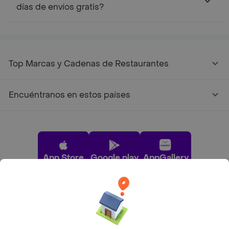
días de envíos gratis?
Top Marcas y Cadenas de Restaurantes
Encuéntranos en estos países
App Store
Google play
AppGallery
Pide tu comida favorita cerca de ti