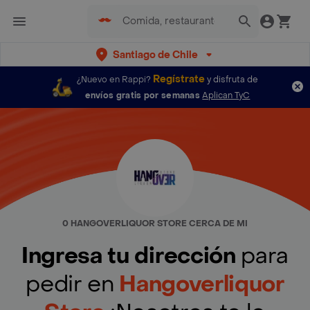
Santiago de Chile
Regístrate
¿Nuevo en Rappi?
y disfruta de
envíos gratis por semanas
Aplican TyC
0 HANGOVERLIQUOR STORE CERCA DE MI
Ingresa tu dirección
para
pedir en
Hangoverliquor