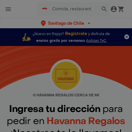
Santiago de Chile
Regístrate
¿Nuevo en Rappi?
y disfruta de
envíos gratis por semanas
Aplican TyC
0 HAVANNA REGALOS CERCA DE MI
Ingresa tu dirección
para
pedir en
Havanna Regalos