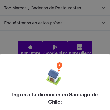
Top Marcas y Cadenas de Restaurantes
Encuéntranos en estos países
App Store
Google play
AppGallery
Pide tu comida favorita cerca de ti
Categorías
Ingresa tu dirección en Santiago de
Chile:
Únete a Rappi