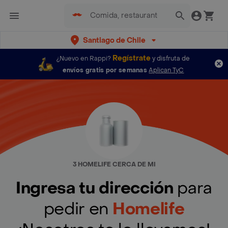
Santiago de Chile
Regístrate
¿Nuevo en Rappi?
y disfruta de
envíos gratis por semanas
Aplican TyC
3 HOMELIFE CERCA DE MI
Ingresa tu dirección
para
pedir en
Homelife