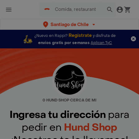
Santiago de Chile
Regístrate
¿Nuevo en Rappi?
y disfruta de
envíos gratis por semanas
Aplican TyC
0 HUND SHOP CERCA DE MI
Ingresa tu dirección
para
pedir en
Hund Shop