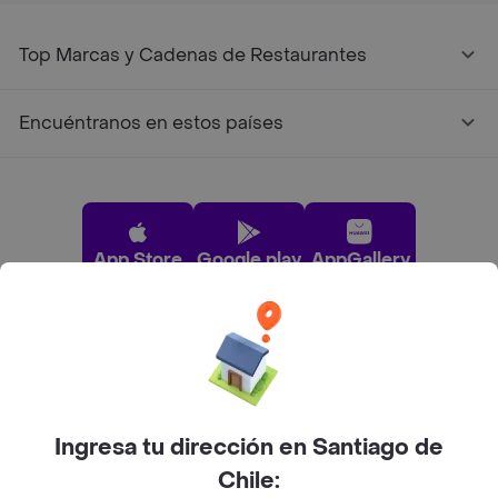
Top Marcas y Cadenas de Restaurantes
Encuéntranos en estos países
App Store
Google play
AppGallery
Pide tu comida favorita cerca de ti
Categorías
Ingresa tu dirección en Santiago de
Chile: