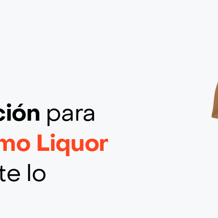
ción
para
mo Liquor
te lo