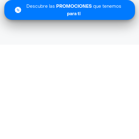
Descubre las
PROMOCIONES
que tenemos
para ti
Lo sentimos
Ice Promo Liquor Store no tiene cobertura en tu zona.
Descubre
otras tiendas similares
cerca de ti.
Descubrir tiendas