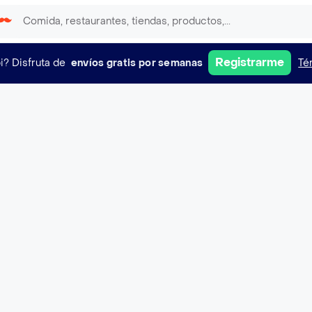
Registrarme
i?
Disfruta de
envíos gratis por semanas
Té