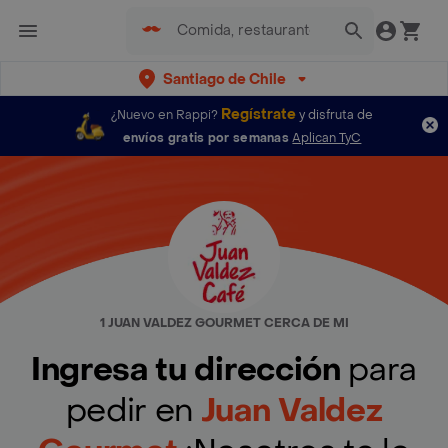
Santiago de Chile
Regístrate
¿Nuevo en Rappi?
y disfruta de
envíos gratis por semanas
Aplican TyC
1 JUAN VALDEZ GOURMET CERCA DE MI
Ingresa tu dirección
para
pedir en
Juan Valdez