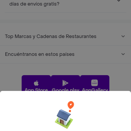
días de envíos gratis?
Top Marcas y Cadenas de Restaurantes
Encuéntranos en estos países
App Store
Google play
AppGallery
Pide tu comida favorita cerca de ti