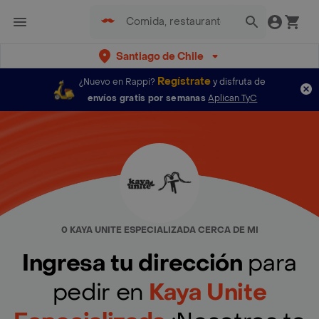
Santiago de Chile
Regístrate
¿Nuevo en Rappi?
y disfruta de
envíos gratis por semanas
Aplican TyC
0 KAYA UNITE ESPECIALIZADA CERCA DE MI
Ingresa tu dirección
para
pedir en
Kaya Unite