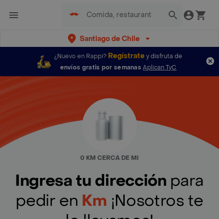
Santiago de Chile
Regístrate
¿Nuevo en Rappi?
y disfruta de
envíos gratis por semanas
Aplican TyC
0 KM CERCA DE MI
Ingresa tu dirección
para
pedir en
Km
¡Nosotros te