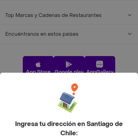
Top Marcas y Cadenas de Restaurantes
Encuéntranos en estos países
App Store
Google play
AppGallery
Pide tu comida favorita cerca de ti
Categorías
Ingresa tu dirección en Santiago de
Chile: