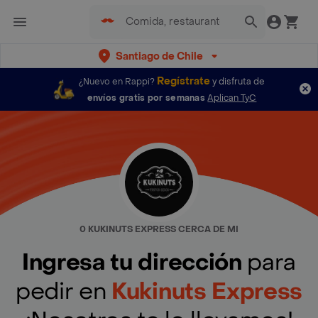
Santiago de Chile
Regístrate
¿Nuevo en Rappi?
y disfruta de
envíos gratis por semanas
Aplican TyC
0 KUKINUTS EXPRESS CERCA DE MI
Ingresa tu dirección
para
pedir en
Kukinuts Express