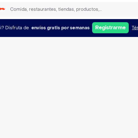
Registrarme
i?
Disfruta de
envíos gratis por semanas
Té