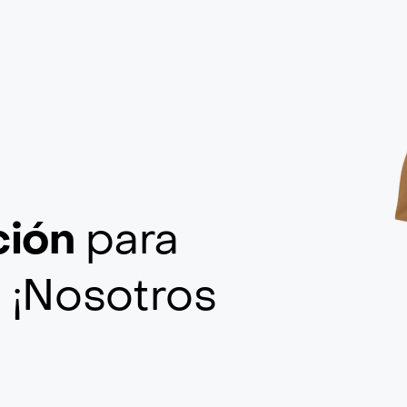
ción
para
a
¡Nosotros