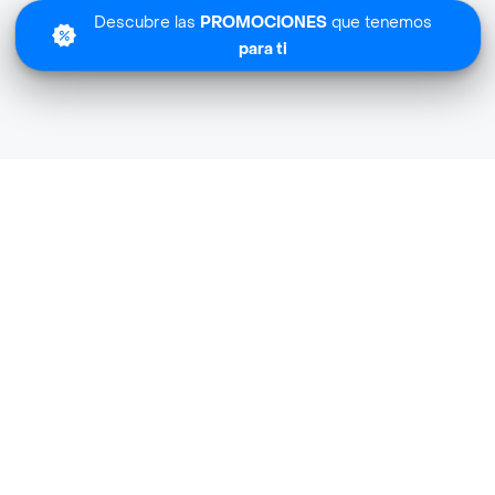
Descubre las
PROMOCIONES
que tenemos
para ti
Lo sentimos
La Cura no tiene cobertura en tu zona.
Descubre
otras tiendas similares
cerca de ti.
Descubrir tiendas