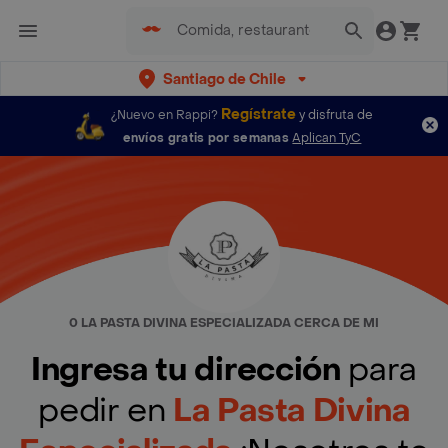
Santiago de Chile
Regístrate
¿Nuevo en Rappi?
y disfruta de
envíos gratis por semanas
Aplican TyC
0 LA PASTA DIVINA ESPECIALIZADA CERCA DE MI
Ingresa tu dirección
para
pedir en
La Pasta Divina