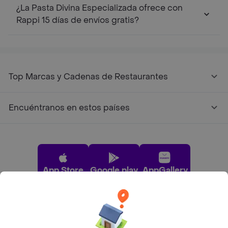
¿La Pasta Divina Especializada ofrece con
Rappi 15 días de envíos gratis?
Top Marcas y Cadenas de Restaurantes
Encuéntranos en estos países
App Store
Google play
AppGallery
Pide tu comida favorita cerca de ti