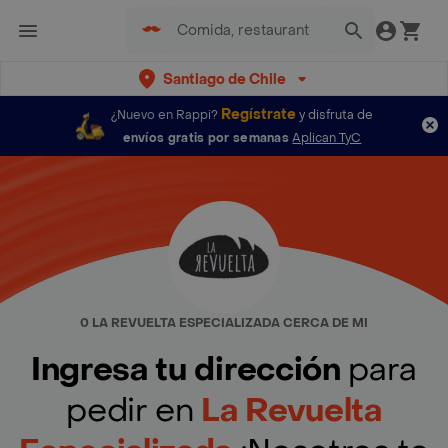
Santiago de Chile
Regístrate
¿Nuevo en Rappi?
y disfruta de
envíos gratis por semanas
Aplican TyC
0 LA REVUELTA ESPECIALIZADA CERCA DE MI
Ingresa tu dirección
para
pedir en
La Revuelta