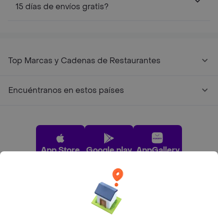
15 días de envíos gratis?
Top Marcas y Cadenas de Restaurantes
Encuéntranos en estos países
App Store
Google play
AppGallery
Pide tu comida favorita cerca de ti