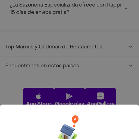
¿La Sazoneria Especializada ofrece con Rappi
15 días de envíos gratis?
Top Marcas y Cadenas de Restaurantes
Encuéntranos en estos países
App Store
Google play
AppGallery
Pide tu comida favorita cerca de ti