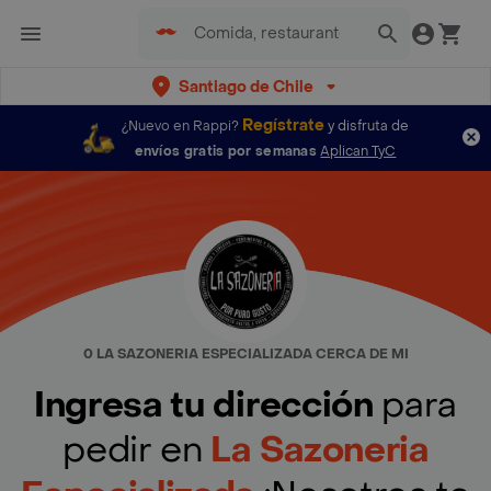
Santiago de Chile
Regístrate
¿Nuevo en Rappi?
y disfruta de
envíos gratis por semanas
Aplican TyC
0 LA SAZONERIA ESPECIALIZADA CERCA DE MI
Ingresa tu dirección
para
pedir en
La Sazoneria