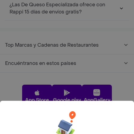
¿Las De Queso Especializada ofrece con
Rappi 15 días de envíos gratis?
Top Marcas y Cadenas de Restaurantes
Encuéntranos en estos países
App Store
Google play
AppGallery
Pide tu comida favorita cerca de ti