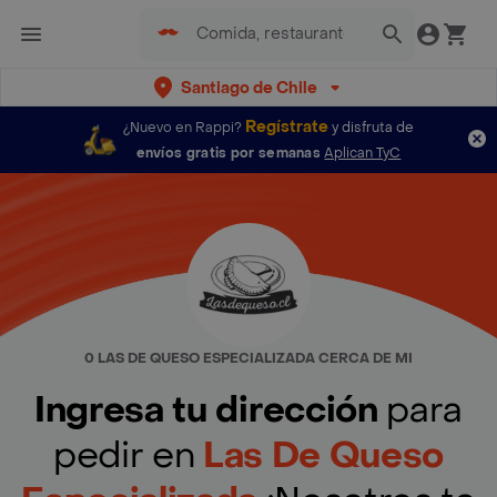
Santiago de Chile
Regístrate
¿Nuevo en Rappi?
y disfruta de
envíos gratis por semanas
Aplican TyC
0 LAS DE QUESO ESPECIALIZADA CERCA DE MI
Ingresa tu dirección
para
pedir en
Las De Queso