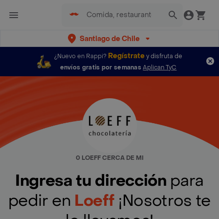
Santiago de Chile
Regístrate
¿Nuevo en Rappi?
y disfruta de
envíos gratis por semanas
Aplican TyC
0 LOEFF CERCA DE MI
Ingresa tu dirección
para
pedir en
Loeff
¡Nosotros te