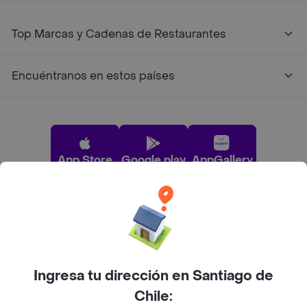
Top Marcas y Cadenas de Restaurantes
Encuéntranos en estos países
App Store
Google play
AppGallery
Pide tu comida favorita cerca de ti
Categorías
Ingresa tu dirección en Santiago de
Chile: