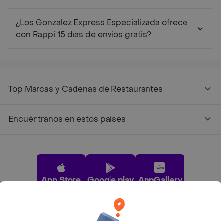
¿Los Gonzalez Express Especializada ofrece
con Rappi 15 días de envíos gratis?
Top Marcas y Cadenas de Restaurantes
Encuéntranos en estos países
App Store
Google play
AppGallery