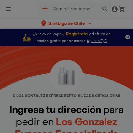
Santiago de Chile
Regístrate
¿Nuevo en Rappi?
y disfruta de
envíos gratis por semanas
Aplican TyC
0 LOS GONZALEZ EXPRESS ESPECIALIZADA CERCA DE MI
Ingresa tu dirección
para
pedir en
Los Gonzalez