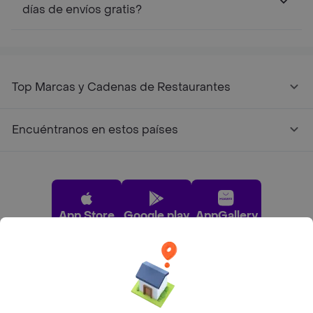
días de envíos gratis?
Top Marcas y Cadenas de Restaurantes
Encuéntranos en estos países
App Store
Google play
AppGallery
Pide tu comida favorita cerca de ti