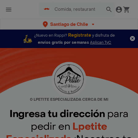
Santiago de Chile
Regístrate
¿Nuevo en Rappi?
y disfruta de
envíos gratis por semanas
Aplican TyC
0 LPETITE ESPECIALIZADA CERCA DE MI
Ingresa tu dirección
para
pedir en
Lpetite