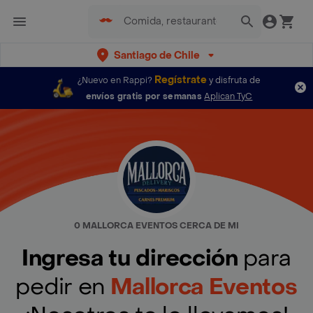
Santiago de Chile
Regístrate
¿Nuevo en Rappi?
y disfruta de
envíos gratis por semanas
Aplican TyC
0 MALLORCA EVENTOS CERCA DE MI
Ingresa tu dirección
para
pedir en
Mallorca Eventos