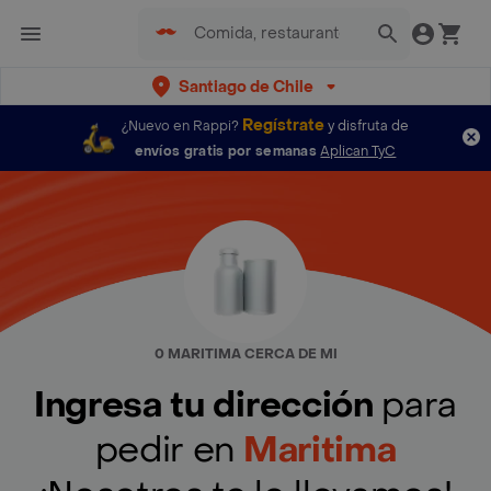
Santiago de Chile
Regístrate
¿Nuevo en Rappi?
y disfruta de
envíos gratis por semanas
Aplican TyC
0 MARITIMA CERCA DE MI
Ingresa tu dirección
para
pedir en
Maritima