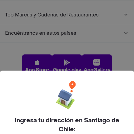
Top Marcas y Cadenas de Restaurantes
Encuéntranos en estos países
App Store
Google play
AppGallery
Pide tu comida favorita cerca de ti
Categorías
Ingresa tu dirección en Santiago de
Chile: