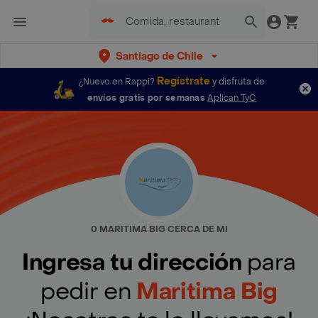
Santiago de Chile
Regístrate
¿Nuevo en Rappi?
y disfruta de
envíos gratis por semanas
Aplican TyC
0 MARITIMA BIG CERCA DE MI
Ingresa tu dirección
para
pedir en
Maritima Big