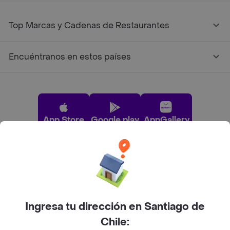
Top Marcas y Cadenas de Restaurantes
Encuéntranos en estos países
App Store
Google play
AppGallery
Pide tu comida favorita cerca de ti
Categorías
Ingresa tu dirección en Santiago de
Chile: