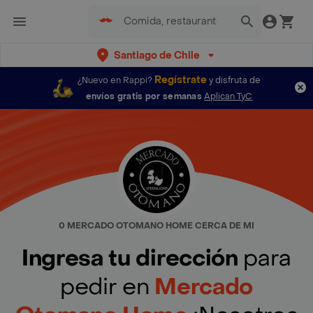
Santiago de Chile
Regístrate
¿Nuevo en Rappi?
y disfruta de
envíos gratis por semanas
Aplican TyC
0 MERCADO OTOMANO HOME CERCA DE MI
Ingresa tu dirección
para
pedir en
Mercado