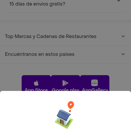
15 días de envíos gratis?
Top Marcas y Cadenas de Restaurantes
Encuéntranos en estos países
App Store
Google play
AppGallery
Pide tu comida favorita cerca de ti