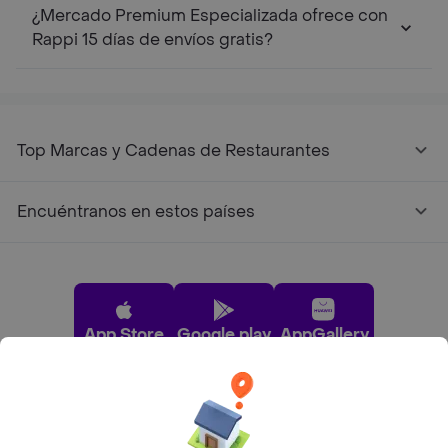
¿Mercado Premium Especializada ofrece con
Rappi 15 días de envíos gratis?
Top Marcas y Cadenas de Restaurantes
Encuéntranos en estos países
App Store
Google play
AppGallery
Pide tu comida favorita cerca de ti