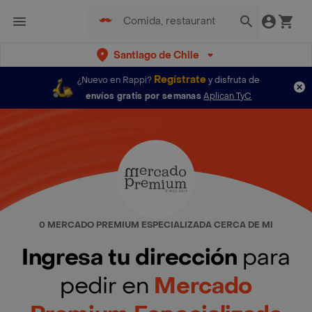
Santiago de Chile
Regístrate
¿Nuevo en Rappi?
y disfruta de
envíos gratis por semanas
Aplican TyC
0 MERCADO PREMIUM ESPECIALIZADA CERCA DE MI
Ingresa tu dirección
para
pedir en
Mercado