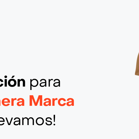
ción
para
mera Marca
llevamos!