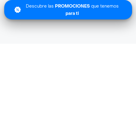
Descubre las
PROMOCIONES
que tenemos
para ti
Lo sentimos
Mi Primera Marca no tiene cobertura en tu zona.
Descubre
otras tiendas similares
cerca de ti.
Descubrir tiendas