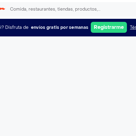
Registrarme
i?
Disfruta de
envíos gratis por semanas
Té