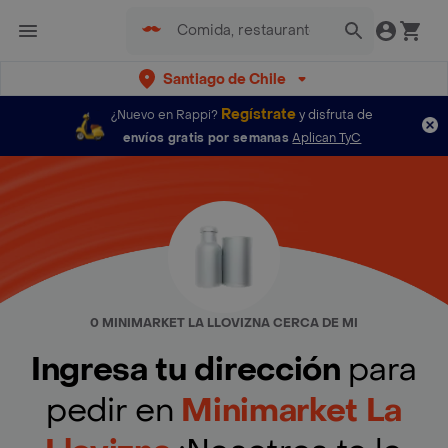
Santiago de Chile
Regístrate
¿Nuevo en Rappi?
y disfruta de
envíos gratis por semanas
Aplican TyC
0 MINIMARKET LA LLOVIZNA CERCA DE MI
Ingresa tu dirección
para
pedir en
Minimarket La