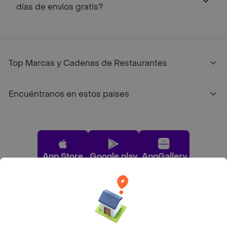
días de envíos gratis?
Top Marcas y Cadenas de Restaurantes
Encuéntranos en estos países
App Store
Google play
AppGallery
Pide tu comida favorita cerca de ti