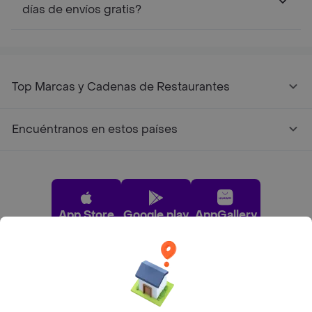
días de envíos gratis?
Top Marcas y Cadenas de Restaurantes
Encuéntranos en estos países
App Store
Google play
AppGallery
Pide tu comida favorita cerca de ti