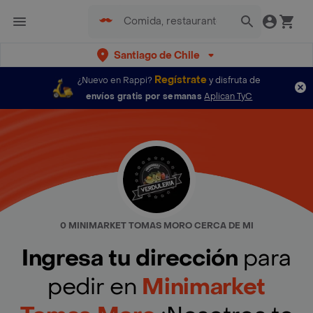
Santiago de Chile
Regístrate
¿Nuevo en Rappi?
y disfruta de
envíos gratis por semanas
Aplican TyC
0 MINIMARKET TOMAS MORO CERCA DE MI
Ingresa tu dirección
para
pedir en
Minimarket