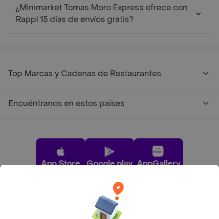
¿Minimarket Tomas Moro Express ofrece con
Rappi 15 días de envíos gratis?
Top Marcas y Cadenas de Restaurantes
Encuéntranos en estos países
App Store
Google play
AppGallery
Pide tu comida favorita cerca de ti