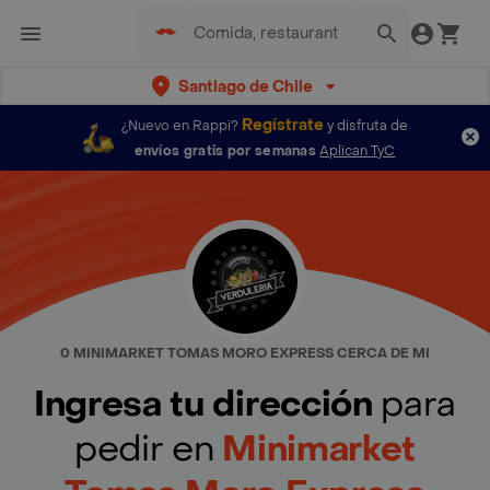
Santiago de Chile
Regístrate
¿Nuevo en Rappi?
y disfruta de
envíos gratis por semanas
Aplican TyC
0 MINIMARKET TOMAS MORO EXPRESS CERCA DE MI
Ingresa tu dirección
para
pedir en
Minimarket