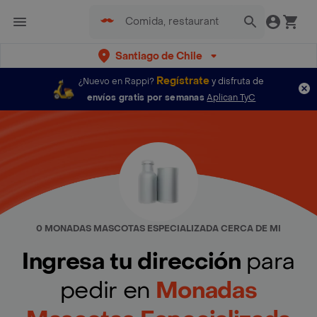
Santiago de Chile
Regístrate
¿Nuevo en Rappi?
y disfruta de
envíos gratis por semanas
Aplican TyC
0 MONADAS MASCOTAS ESPECIALIZADA CERCA DE MI
Ingresa tu dirección
para
pedir en
Monadas