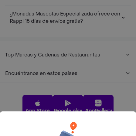
¿Monadas Mascotas Especializada ofrece con
Rappi 15 días de envíos gratis?
Top Marcas y Cadenas de Restaurantes
Encuéntranos en estos países
App Store
Google play
AppGallery